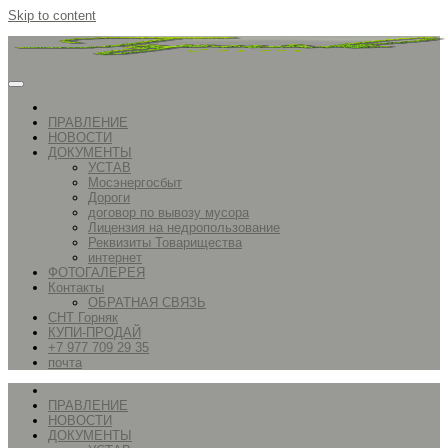
Skip to content
ПРАВЛЕНИЕ
НОВОСТИ
ДОКУМЕНТЫ
УСТАВ
Мосэнергосбыт
Дороги
договор по вывозу мусора
Лицензия на недропользование
Реквизиты Товарищества
интернет
ФОТОГАЛЕРЕЯ
Контакты
ОБРАТНАЯ СВЯЗЬ
СНТ Горняк
КУПИ-ПРОДАЙ
+7 977 709 29 35
почта
ПРАВЛЕНИЕ
НОВОСТИ
ДОКУМЕНТЫ