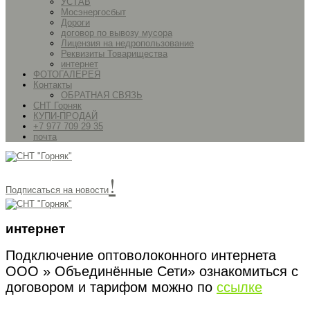
УСТАВ
Мосэнергосбыт
Дороги
договор по вывозу мусора
Лицензия на недропользование
Реквизиты Товарищества
интернет
ФОТОГАЛЕРЕЯ
Контакты
ОБРАТНАЯ СВЯЗЬ
СНТ Горняк
КУПИ-ПРОДАЙ
+7 977 709 29 35
почта
!
Подписаться на новости
интернет
Подключение оптоволоконного интернета
ООО » Объединённые Сети» ознакомиться с
договором и тарифом можно по
ссылке