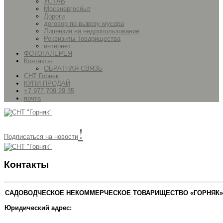
УСТАВ
Мосэнергосбыт
Дороги
договор по вывозу мусора
Лицензия на недропользование
Реквизиты Товарищества
интернет
ФОТОГАЛЕРЕЯ
Контакты
ОБРАТНАЯ СВЯЗЬ
СНТ Горняк
КУПИ-ПРОДАЙ
+7 977 709 29 35
почта
!
Подписаться на новости
Контакты
САДОВОДЧЕСКОЕ НЕКОММЕРЧЕСКОЕ ТОВАРИЩЕСТВО «ГОРНЯК»
Юридический адрес: