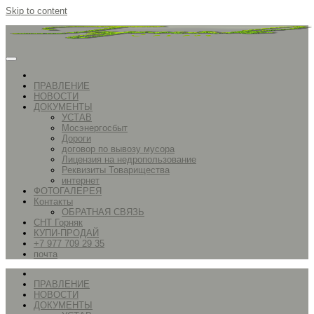
Skip to content
ПРАВЛЕНИЕ
НОВОСТИ
ДОКУМЕНТЫ
УСТАВ
Мосэнергосбыт
Дороги
договор по вывозу мусора
Лицензия на недропользование
Реквизиты Товарищества
интернет
ФОТОГАЛЕРЕЯ
Контакты
ОБРАТНАЯ СВЯЗЬ
СНТ Горняк
КУПИ-ПРОДАЙ
+7 977 709 29 35
почта
ПРАВЛЕНИЕ
НОВОСТИ
ДОКУМЕНТЫ