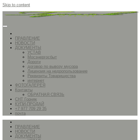
Skip to content
ПРАВЛЕНИЕ
НОВОСТИ
ДОКУМЕНТЫ
УСТАВ
Мосэнергосбыт
Дороги
договор по вывозу мусора
Лицензия на недропользование
Реквизиты Товарищества
интернет
ФОТОГАЛЕРЕЯ
Контакты
ОБРАТНАЯ СВЯЗЬ
СНТ Горняк
КУПИ-ПРОДАЙ
+7 977 709 29 35
почта
ПРАВЛЕНИЕ
НОВОСТИ
ДОКУМЕНТЫ