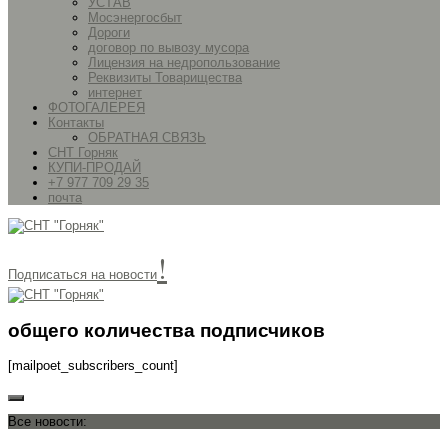
УСТАВ
Мосэнергосбыт
Дороги
договор по вывозу мусора
Лицензия на недропользование
Реквизиты Товарищества
интернет
ФОТОГАЛЕРЕЯ
Контакты
ОБРАТНАЯ СВЯЗЬ
СНТ Горняк
КУПИ-ПРОДАЙ
+7 977 709 29 35
почта
!
Подписаться на новости
общего количества подписчиков
[mailpoet_subscribers_count]
Все новости: